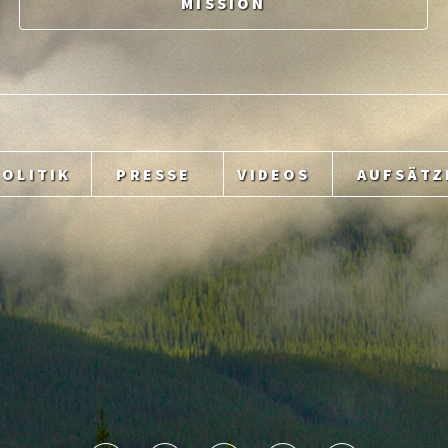
MISSION
POLITIK
PRESSE
VIDEOS
AUFSÄTZ