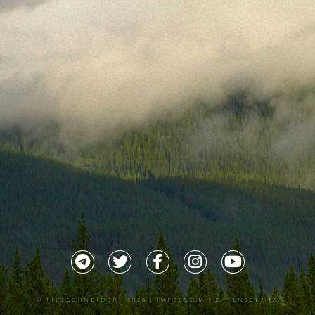
©
TILLSCHNEIDER
| 2026 |
IMPRESSUM |
DATENSCHUTZ