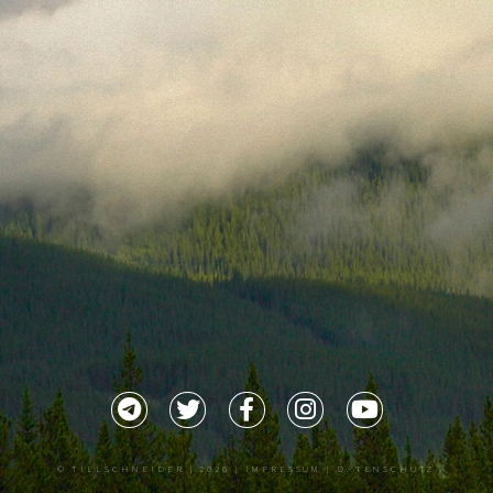
©
TILLSCHNEIDER
| 2026 |
IMPRESSUM |
DATENSCHUTZ